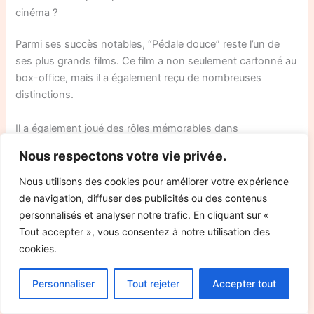
cinéma ?
Parmi ses succès notables, “Pédale douce” reste l’un de
ses plus grands films. Ce film a non seulement cartonné au
box-office, mais il a également reçu de nombreuses
distinctions.
Il a également joué des rôles mémorables dans
“Quasimodo d’el Paris” et “La Doublure”. Ces films ont
Nous respectons votre vie privée.
prouvé sa capacité à faire rire le public et à livrer des
performances intenses.
Nous utilisons des cookies pour améliorer votre expérience
de navigation, diffuser des publicités ou des contenus
Quelle est la valeur nette estimée de Patrick Timsit ?
personnalisés et analyser notre trafic. En cliquant sur «
Tout accepter », vous consentez à notre utilisation des
La valeur nette de Patrick Timsit est estimée à plusieurs
cookies.
millions d’euros. Il a accumulé cette richesse grâce à une
carrière prolifique dans le théâtre, la télévision et le cinéma.
Personnaliser
Tout rejeter
Accepter tout
En plus de ses revenues d’acteur, il a des investissements