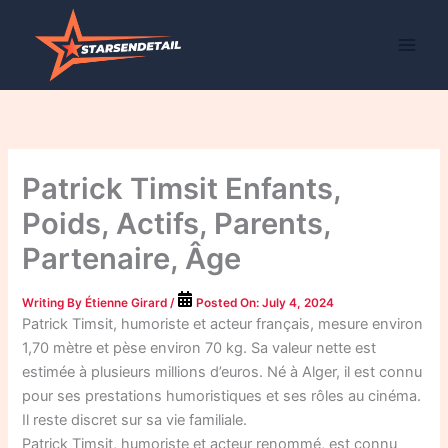
Skip
to
content
Patrick Timsit Enfants,
Poids, Actifs, Parents,
Partenaire, Âge
Writing By
Étienne Girard
/
Posted On:
July 4, 2024
Patrick Timsit, humoriste et acteur français, mesure environ
1,70 mètre et pèse environ 70 kg. Sa valeur nette est
estimée à plusieurs millions d’euros. Né à Alger, il est connu
pour ses prestations humoristiques et ses rôles au cinéma.
Il reste discret sur sa vie familiale.
Patrick Timsit, humoriste et acteur renommé, est connu