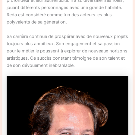
profondeur et leur authenticité. Il a su diversifier ses rôles,
jouant différents personnages avec une grande habileté.
Reda est considéré comme l’un des acteurs les plus
polyvalents de sa génération.
Sa carrière continue de prospérer avec de nouveaux projets
toujours plus ambitieux. Son engagement et sa passion
pour le métier le poussent à explorer de nouveaux horizons
artistiques. Ce succès constant témoigne de son talent et
de son dévouement inébranlable.