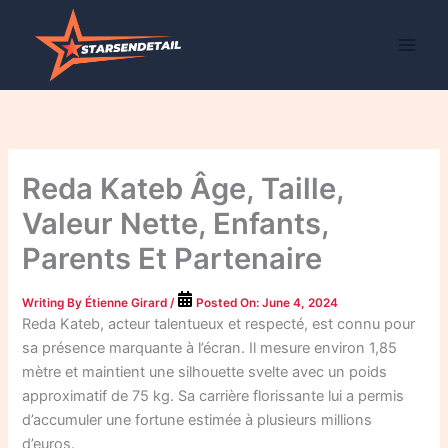
Skip
to
content
Reda Kateb Âge, Taille,
Valeur Nette, Enfants,
Parents Et Partenaire
Writing By
Étienne Girard
/
Posted On:
June 4, 2024
Reda Kateb, acteur talentueux et respecté, est connu pour
sa présence marquante à l’écran. Il mesure environ 1,85
mètre et maintient une silhouette svelte avec un poids
approximatif de 75 kg. Sa carrière florissante lui a permis
d’accumuler une fortune estimée à plusieurs millions
d’euros.