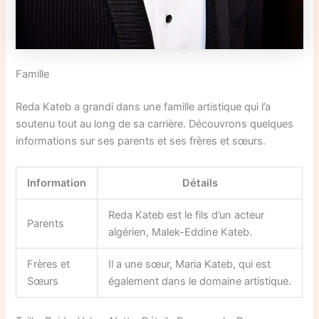
Famille
Reda Kateb a grandi dans une famille artistique qui l’a
soutenu tout au long de sa carrière. Découvrons quelques
informations sur ses parents et ses frères et sœurs.
Information
Détails
Reda Kateb est le fils d’un acteur
Parents
algérien, Malek-Eddine Kateb.
Frères et
Il a une sœur, Maria Kateb, qui est
Sœurs
également dans le domaine artistique.