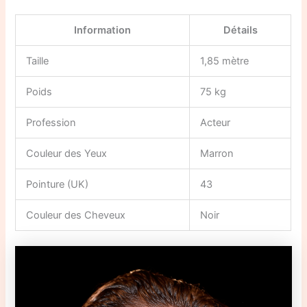
Information
Détails
Taille
1,85 mètre
Poids
75 kg
Profession
Acteur
Couleur des Yeux
Marron
Pointure (UK)
43
Couleur des Cheveux
Noir