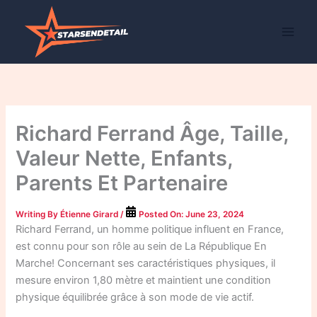
Skip
to
content
Richard Ferrand Âge, Taille,
Valeur Nette, Enfants,
Parents Et Partenaire
Writing By
Étienne Girard
/
Posted On:
June 23, 2024
Richard Ferrand, un homme politique influent en France,
est connu pour son rôle au sein de La République En
Marche! Concernant ses caractéristiques physiques, il
mesure environ 1,80 mètre et maintient une condition
physique équilibrée grâce à son mode de vie actif.