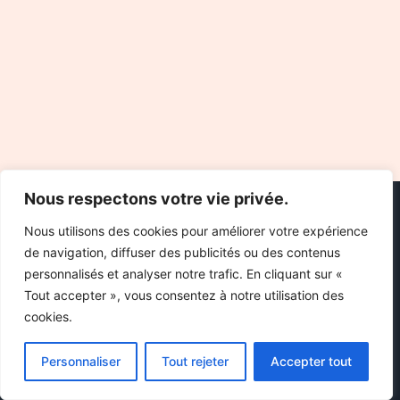
Nous respectons votre vie privée.
Nous utilisons des cookies pour améliorer votre expérience
de navigation, diffuser des publicités ou des contenus
personnalisés et analyser notre trafic. En cliquant sur «
Tout accepter », vous consentez à notre utilisation des
cookies.
Chez Starsendetail, tout le contenu et les images sont utilisés à
Personnaliser
Tout rejeter
Accepter tout
des fins éducatives uniquement. Nous ne vendons ni ne
distribuons aucun matériel. Si vous pensez qu'un contenu viole