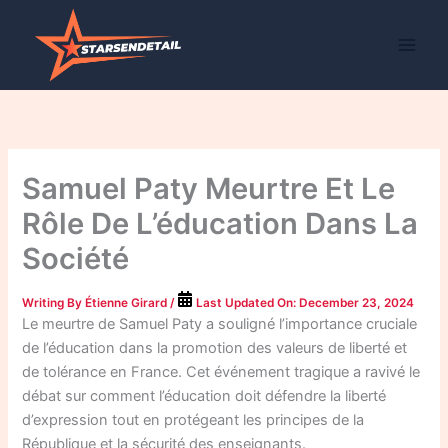
Skip
to
content
Samuel Paty Meurtre Et Le
Rôle De L’éducation Dans La
Société
Writing By
Étienne Girard
/
Last Updated On:
December 23, 2024
Le meurtre de Samuel Paty a souligné l’importance cruciale
de l’éducation dans la promotion des valeurs de liberté et
de tolérance en France. Cet événement tragique a ravivé le
débat sur comment l’éducation doit défendre la liberté
d’expression tout en protégeant les principes de la
République et la sécurité des enseignants.