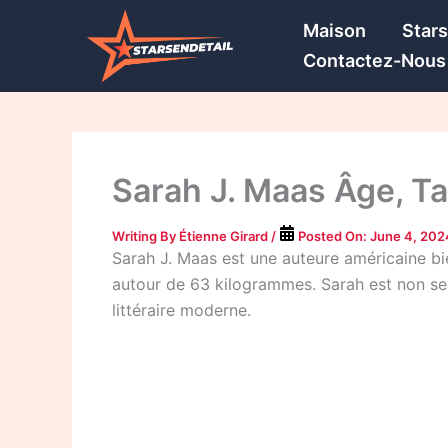
Skip
Maison
Star
to
Contactez-Nous
content
Sarah J. Maas Âge, Tai
Writing By
Étienne Girard
/
Posted On:
June 4, 202
Sarah J. Maas est une auteure américaine bie
autour de 63 kilogrammes. Sarah est non se
littéraire moderne.