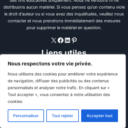
des fins éducatives uniquement. Nous ne vendons ni ne
distribuons aucun matériel. Si vous pensez qu'un contenu viole
le droit d'auteur ou si vous avez des inquiétudes, veuillez nous
contacter et nous prendrons immédiatement des mesures
pour supprimer le matériel en question.
X
Facebook
LinkedIn
Pinterest
Liens utiles
Nous respectons votre vie privée.
Politique De Confidentialité
Termes et conditions
Nous utilisons des cookies pour améliorer votre expérience
DMCA
de navigation, diffuser des publicités ou des contenus
Ccpa
personnalisés et analyser notre trafic. En cliquant sur «
Plan du site HTML
Tout accepter », vous consentez à notre utilisation des
cookies.
Liens rapides
Personnaliser
Tout rejeter
Accepter tout
Maison
À propos de nous