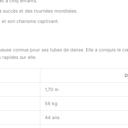
t a cinq enfants.
 à succès et des tournées mondiales.
 et son charisme captivant.
tueuse connue pour ses tubes de danse. Elle a conquis le 
 rapides sur elle.
D
1,70 m
56 kg
44 ans