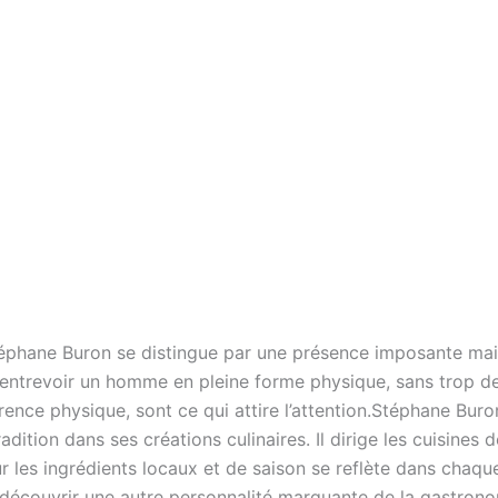
téphane Buron se distingue par une présence imposante mais
s entrevoir un homme en pleine forme physique, sans trop d
nce physique, sont ce qui attire l’attention.Stéphane Buron
dition dans ses créations culinaires. Il dirige les cuisines 
r les ingrédients locaux et de saison se reflète dans chaqu
z découvrir une autre personnalité marquante de la gastrono