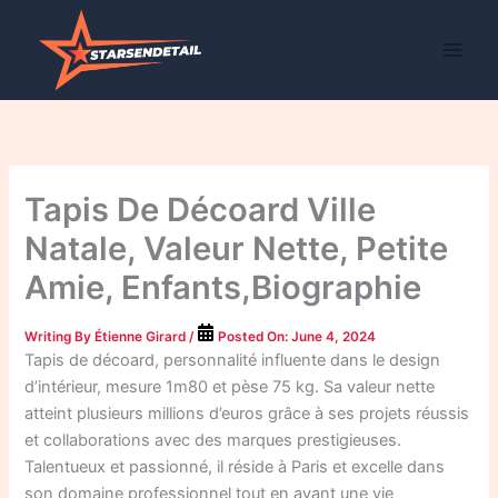
Skip
to
content
Tapis De Décoard Ville
Natale, Valeur Nette, Petite
Amie, Enfants,Biographie
Writing By
Étienne Girard
/
Posted On:
June 4, 2024
Tapis de décoard, personnalité influente dans le design
d’intérieur, mesure 1m80 et pèse 75 kg. Sa valeur nette
atteint plusieurs millions d’euros grâce à ses projets réussis
et collaborations avec des marques prestigieuses.
Talentueux et passionné, il réside à Paris et excelle dans
son domaine professionnel tout en ayant une vie