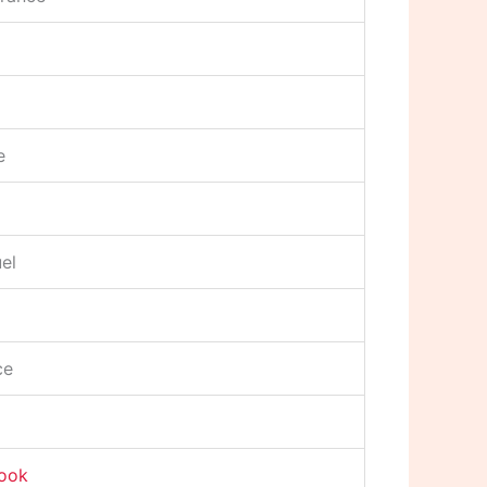
e
el
ce
book