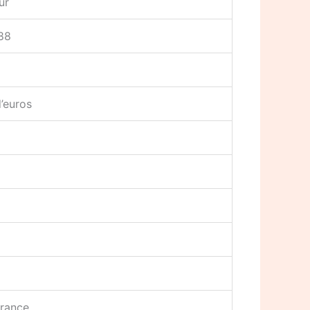
ur
88
d’euros
France