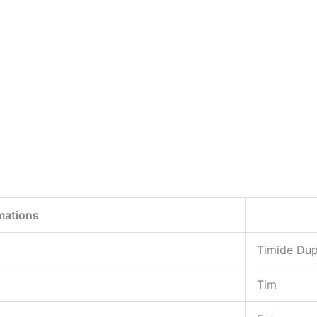
mations
Timide Du
Tim