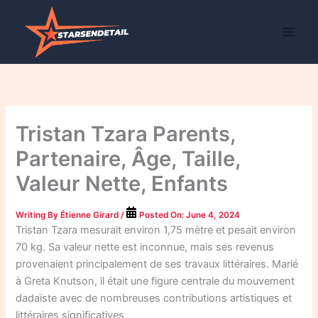
Skip
to
content
Tristan Tzara Parents,
Partenaire, Âge, Taille,
Valeur Nette, Enfants
Writing By
Étienne Girard
/
Posted On:
June 4, 2024
Tristan Tzara mesurait environ 1,75 mètre et pesait environ
70 kg. Sa valeur nette est inconnue, mais ses revenus
provenaient principalement de ses travaux littéraires. Marié
à Greta Knutson, il était une figure centrale du mouvement
dadaïste avec de nombreuses contributions artistiques et
littéraires significatives.