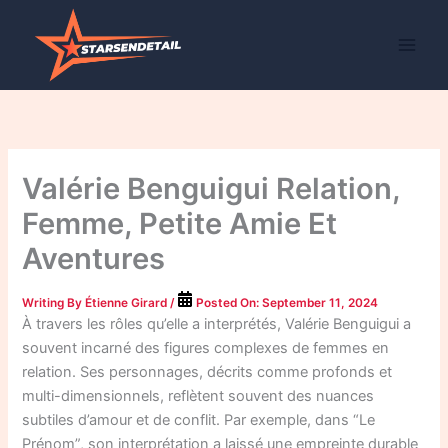
Skip
to
content
Valérie Benguigui Relation,
Femme, Petite Amie Et
Aventures
Writing By
Étienne Girard
/
Posted On:
September 11, 2024
À travers les rôles qu’elle a interprétés, Valérie Benguigui a
souvent incarné des figures complexes de femmes en
relation. Ses personnages, décrits comme profonds et
multi-dimensionnels, reflètent souvent des nuances
subtiles d’amour et de conflit. Par exemple, dans “Le
Prénom”, son interprétation a laissé une empreinte durable