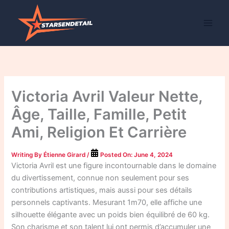
Skip
to
content
Victoria Avril Valeur Nette,
Âge, Taille, Famille, Petit
Ami, Religion Et Carrière
Writing By
Étienne Girard
/
Posted On:
June 4, 2024
Victoria Avril est une figure incontournable dans le domaine
du divertissement, connue non seulement pour ses
contributions artistiques, mais aussi pour ses détails
personnels captivants. Mesurant 1m70, elle affiche une
silhouette élégante avec un poids bien équilibré de 60 kg.
Son charisme et son talent lui ont permis d’accumuler une