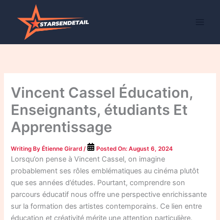
Skip
to
content
Vincent Cassel Éducation,
Enseignants, étudiants Et
Apprentissage
Writing By
Étienne Girard
/
Posted On:
August 6, 2024
Lorsqu’on pense à Vincent Cassel, on imagine
probablement ses rôles emblématiques au cinéma plutôt
que ses années d’études. Pourtant, comprendre son
parcours éducatif nous offre une perspective enrichissante
sur la formation des artistes contemporains. Ce lien entre
éducation et créativité mérite une attention particulière.