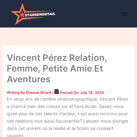
Skip
to
content
Vincent Pérez Relation,
Femme, Petite Amie Et
Aventures
Writing By
Étienne Girard
/
Posted On:
July 18, 2024
En vingt ans de carrière cinématographique, Vincent Pérez
a charmé bien des coeurs sur et hors écran. Savez-vous
qu’en plus de ses talents d’acteur, il est aussi reconnu pour
ses relations tout aussi fascinantes? Laissez-nous plonger
dans cet univers où la réalité et la fiction se croisent
souvent.