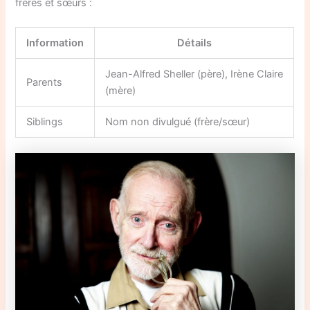
frères et sœurs :
Information
Détails
Jean-Alfred Sheller (père), Irène Claire
Parents
(mère)
Siblings
Nom non divulgué (frère/sœur)