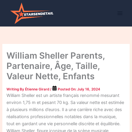
Skip
to
content
William Sheller Parents,
Partenaire, Âge, Taille,
Valeur Nette, Enfants
Writing By
Étienne Girard
/
Posted On:
July 16, 2024
William Sheller est un artiste français renommé mesurant
environ 1,75 m et pesant 70 kg. Sa valeur nette est estimée
à plusieurs millions d’euros. Il a une carrière riche avec des
réalisations professionnelles notables dans la musique,
tout en gardant une vie personnelle discrète et équilibrée.
William Sheller, figure iconique de la scène musicale