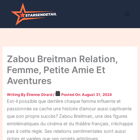
Skip
to
content
Zabou Breitman Relation,
Femme, Petite Amie Et
Aventures
Writing By
Étienne Girard
/
Posted On:
August 31, 2024
Est-il possible que derrière chaque femme influente et
passionnée se cache une histoire d’amour aussi captivante
que son propre succès? Zabou Breitman, une des figures
emblématiques du cinéma et du théâtre français, n’échappe
pas à cette règle. Ses relations sentimentales sont aussi
riches et variées que ses projets artistiques.