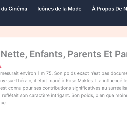
s du Cinéma
Icônes de la Mode
À Propos De 
tte, Enfants, Parents Et Part
4
 mesurait environ 1 m 75. Son poids exact n’est pas documen
y-sur-Thérain, il était marié à Rose Maklès. Il a influencé le 
st connu pour ses contributions significatives au surréalism
 reflétait son caractère intrigant. Son poids, bien que mo
que.