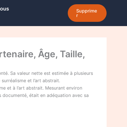
Nous
Supprime
r
enaire, Âge, Taille,
té. Sa valeur nette est estimée à plusieurs
surréalisme et l’art abstrait.
e et à l’art abstrait. Mesurant environ
ins documenté, était en adéquation avec sa