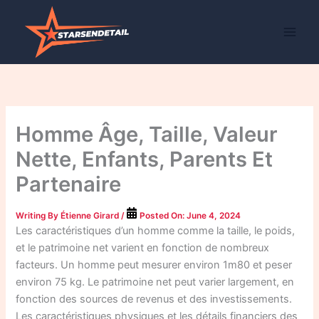
Skip
to
content
Homme Âge, Taille, Valeur
Nette, Enfants, Parents Et
Partenaire
Writing By
Étienne Girard
/
Posted On:
June 4, 2024
Les caractéristiques d’un homme comme la taille, le poids,
et le patrimoine net varient en fonction de nombreux
facteurs. Un homme peut mesurer environ 1m80 et peser
environ 75 kg. Le patrimoine net peut varier largement, en
fonction des sources de revenus et des investissements.
Les caractéristiques physiques et les détails financiers des