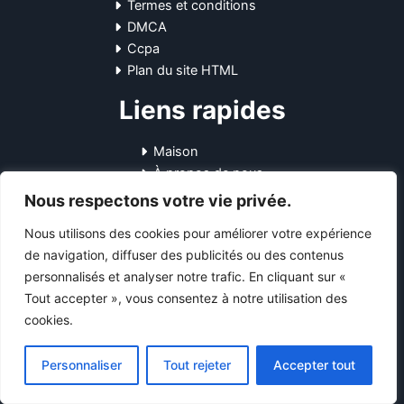
Termes et conditions
DMCA
Ccpa
Plan du site HTML
Liens rapides
Maison
À propos de nous
Blog
Nous respectons votre vie privée.
Contactez-nous
Nous utilisons des cookies pour améliorer votre expérience
Coordonnées
de navigation, diffuser des publicités ou des contenus
personnalisés et analyser notre trafic. En cliquant sur «
Tout accepter », vous consentez à notre utilisation des
10-12 Pl. Général Leclerc, 45170
cookies.
Neuville-aux-Bois, France
+33745751531
support@starsendetail.fr
Personnaliser
Tout rejeter
Accepter tout