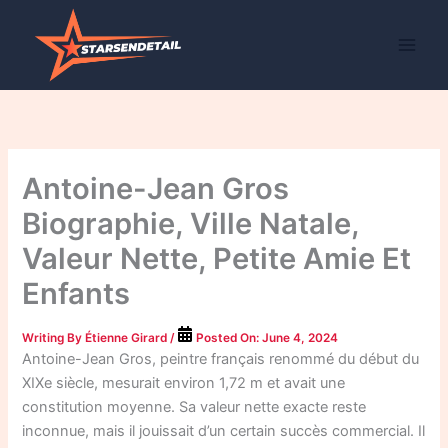
Skip
to
content
Antoine-Jean Gros
Biographie, Ville Natale,
Valeur Nette, Petite Amie Et
Enfants
Writing By
Étienne Girard
/
Posted On:
June 4, 2024
Antoine-Jean Gros, peintre français renommé du début du
XIXe siècle, mesurait environ 1,72 m et avait une
constitution moyenne. Sa valeur nette exacte reste
inconnue, mais il jouissait d’un certain succès commercial. Il