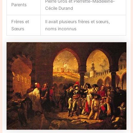
Pierre Gros et Pierrette-Madeleine-
Parents
Cécile Durand
Frères et
Il avait plusieurs frères et sœurs,
Sœurs
noms inconnus