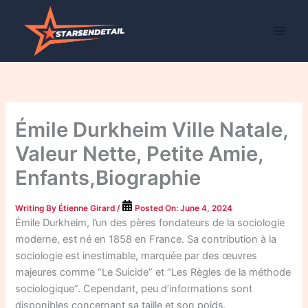
Skip
to
content
Émile Durkheim Ville Natale,
Valeur Nette, Petite Amie,
Enfants,Biographie
Writing By
Étienne Girard
/
Posted On:
June 4, 2024
Émile Durkheim, l’un des pères fondateurs de la sociologie
moderne, est né en 1858 en France. Sa contribution à la
sociologie est inestimable, marquée par des œuvres
majeures comme “Le Suicide” et “Les Règles de la méthode
sociologique”. Cependant, peu d’informations sont
disponibles concernant sa taille et son poids.