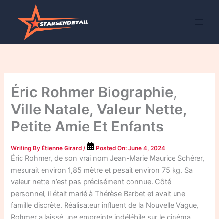
Skip
to
content
Éric Rohmer Biographie,
Ville Natale, Valeur Nette,
Petite Amie Et Enfants
Writing By
Étienne Girard
/
Posted On:
June 4, 2024
Éric Rohmer, de son vrai nom Jean-Marie Maurice Schérer,
mesurait environ 1,85 mètre et pesait environ 75 kg. Sa
valeur nette n’est pas précisément connue. Côté
personnel, il était marié à Thérèse Barbet et avait une
famille discrète. Réalisateur influent de la Nouvelle Vague,
Rohmer a laissé une empreinte indélébile sur le cinéma