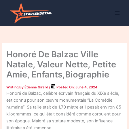
Skip
to
content
Honoré De Balzac Ville
Natale, Valeur Nette, Petite
Amie, Enfants,Biographie
Writing By
Étienne Girard
/
Posted On:
June 4, 2024
Honoré de Balzac, célèbre écrivain français du XIXe siècle,
est connu pour son œuvre monumentale “La Comédie
humaine”. Sa taille était de 1,70 mètre et il pesait environ 85
kilogrammes, ce qui était considéré comme corpulent pour
son époque. Malgré sa stature modeste, son influence
littéraire a été immense.