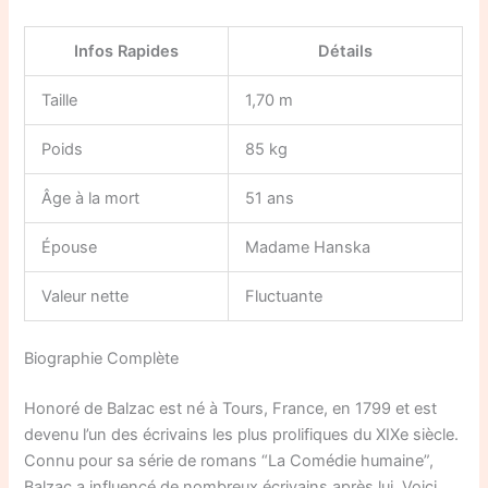
Infos Rapides
Détails
Taille
1,70 m
Poids
85 kg
Âge à la mort
51 ans
Épouse
Madame Hanska
Valeur nette
Fluctuante
Biographie Complète
Honoré de Balzac est né à Tours, France, en 1799 et est
devenu l’un des écrivains les plus prolifiques du XIXe siècle.
Connu pour sa série de romans “La Comédie humaine”,
Balzac a influencé de nombreux écrivains après lui. Voici