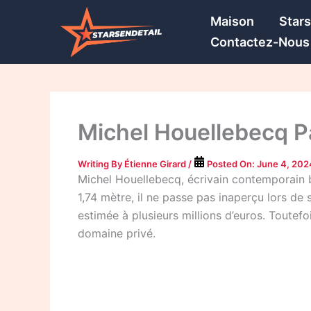
Skip
Maison
Star
to
Contactez-Nous
content
Michel Houellebecq Pa
Writing By
Étienne Girard
/
Posted On:
June 4, 202
Michel Houellebecq, écrivain contemporain bi
1,74 mètre, il ne passe pas inaperçu lors d
estimée à plusieurs millions d’euros. Toutef
domaine privé.