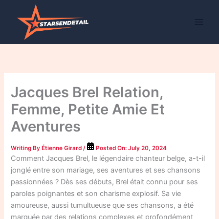
Skip
to
content
Jacques Brel Relation,
Femme, Petite Amie Et
Aventures
Writing By
Étienne Girard
/
Posted On:
July 20, 2024
Comment Jacques Brel, le légendaire chanteur belge, a-t-il
jonglé entre son mariage, ses aventures et ses chansons
passionnées ? Dès ses débuts, Brel était connu pour ses
paroles poignantes et son charisme explosif. Sa vie
amoureuse, aussi tumultueuse que ses chansons, a été
marquée par des relations complexes et profondément