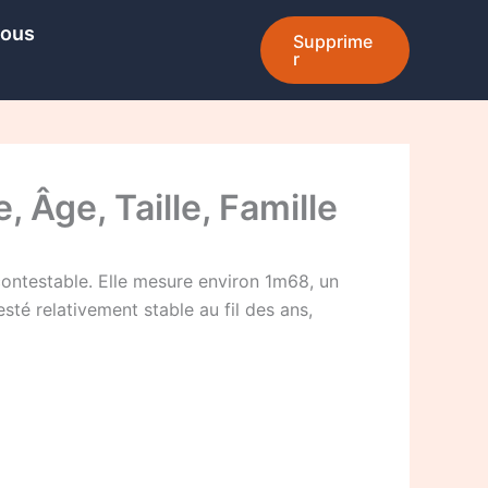
Nous
Supprime
r
, Âge, Taille, Famille
ontestable. Elle mesure environ 1m68, un
sté relativement stable au fil des ans,