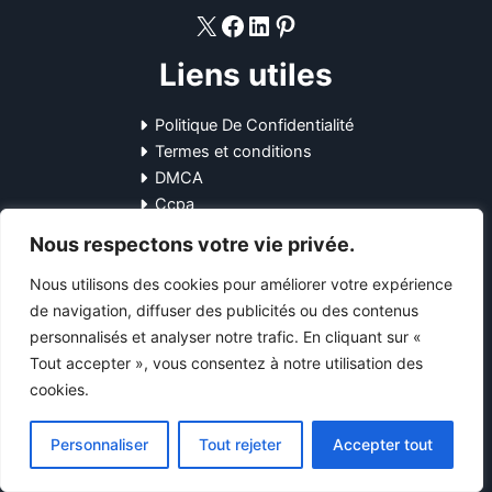
X
Facebook
LinkedIn
Pinterest
Liens utiles
Politique De Confidentialité
Termes et conditions
DMCA
Ccpa
Plan du site HTML
Nous respectons votre vie privée.
Liens rapides
Nous utilisons des cookies pour améliorer votre expérience
de navigation, diffuser des publicités ou des contenus
Maison
personnalisés et analyser notre trafic. En cliquant sur «
À propos de nous
Tout accepter », vous consentez à notre utilisation des
Blog
cookies.
Contactez-nous
Personnaliser
Tout rejeter
Accepter tout
Coordonnées